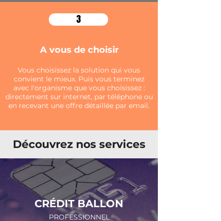
3
A vous de choisir
Vous choisissez la solution qui vous
convient le mieux. Puis vous terminez
avec l'organisme que vous choisissez :
directement sur internet, par téléphone ou
en recevant une offre
détaillée par email.
Découvrez nos services
CRÉDIT BALLON
PROFESSIONNEL