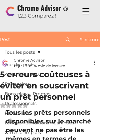
Chrome Advisor
®
1,2,3 Comparez !
Post
S'inscrire
Tous les posts
Chrome Advisor
Tous les posts
19 juil. 2021
4 min de lecture
5 erreurs coûteuses à
Actualités - News
éviter en souscrivant
Partenaires
Bons plans - Promos
un prêt personnel
Professionnels
Noté NaN étoiles sur 5.
Tous les prêts personnels 
Particuliers
disponibles sur le marché 
Lexique - Conditions - Garanties
peuvent ne pas être les 
Offres d'emplois
mêmes en termes de 