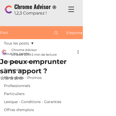
Chrome Advisor
®
1,2,3 Comparez !
Post
S'inscrire
Tous les posts
Chrome Advisor
Tous les posts
20 août 2019
2 min de lecture
Je peux emprunter
Actualités - News
sans apport ?
Partenaires
Bons plans - Promos
Noté NaN étoiles sur 5.
Professionnels
Particuliers
Lexique - Conditions - Garanties
Offres d'emplois