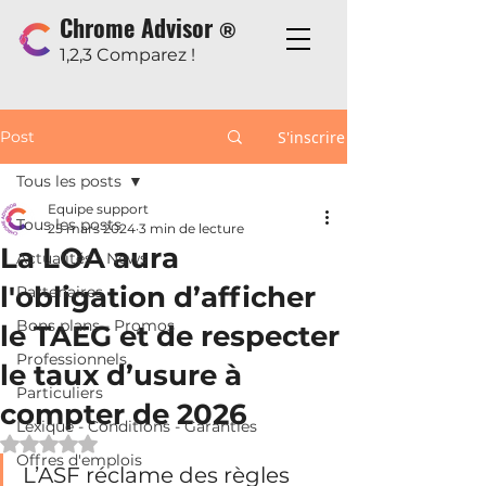
Chrome Advisor
®
1,2,3 Comparez !
Post
S'inscrire
Tous les posts
Equipe support
Tous les posts
25 mars 2024
3 min de lecture
La LOA aura
Actualités - News
l'obligation d’afficher
Partenaires
Bons plans - Promos
le TAEG et de respecter
Professionnels
le taux d’usure à
Particuliers
compter de 2026
Lexique - Conditions - Garanties
Noté NaN étoiles sur 5.
Offres d'emplois
L’ASF réclame des règles 