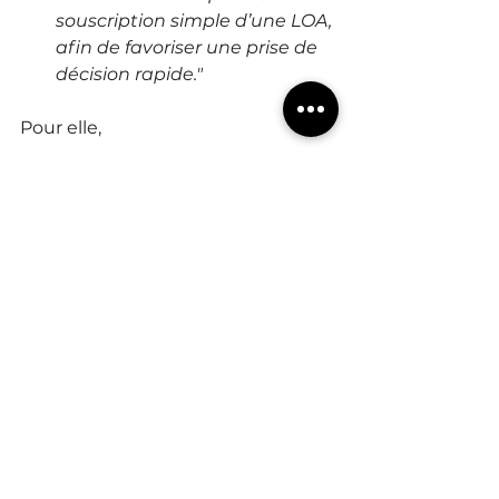
souscription simple d’une LOA, 
afin de favoriser une prise de 
décision rapide."
Pour elle,
"L’instauration d’une période 
de rétractation de 14 jours, 
comme le prévoit la directive 
européenne pour les prêts à la 
consommation classiques, 
pourrait freiner l’attractivité 
de cette solution."
Car pour les prêteurs, un éventuel 
retour des véhicules après deux 
semaines d’utilisation est 
synonyme de coûts 