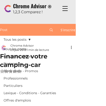
Chrome Advisor
®
1,2,3 Comparez !
Post
S'inscrire
Tous les posts
Chrome Advisor
Tous les posts
29 juil. 2019
1 min de lecture
Financez votre
Actualités - News
camping-car
Partenaires
Bons plans - Promos
Noté NaN étoiles sur 5.
Professionnels
Particuliers
Lexique - Conditions - Garanties
Offres d'emplois