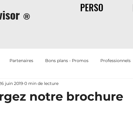
PERSO
isor
®
Partenaires
Bons plans - Promos
Professionnels
26 juin 2019
0 min de lecture
Offres d'emplois
Humour
Immobilier
Assur
rgez notre brochure
sur 5.