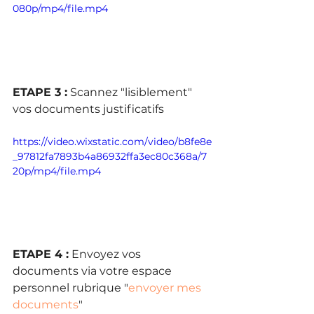
080p/mp4/file.mp4
ETAPE 3 :
 Scannez "lisiblement" 
vos documents justificatifs 
https://video.wixstatic.com/video/b8fe8e
_97812fa7893b4a86932ffa3ec80c368a/7
20p/mp4/file.mp4
ETAPE 4 :
 Envoyez vos 
documents via votre espace 
personnel rubrique "
envoyer mes 
documents
"