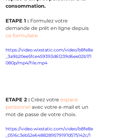
consommation.
ETAPE 1 : 
Formulez votre 
demande de prêt en ligne depuis 
ce formulaire
https://video.wixstatic.com/video/b8fe8e
_3a9b20ee5fce459393d61239d6ee02b7/1
080p/mp4/file.mp4
ETAPE 2 :
 Créez votre 
espace 
personnel
 avec votre e-mail et un 
mot de passe de votre choix.
https://video.wixstatic.com/video/b8fe8e
_0516c3eb52e6488289579197d575142c/1