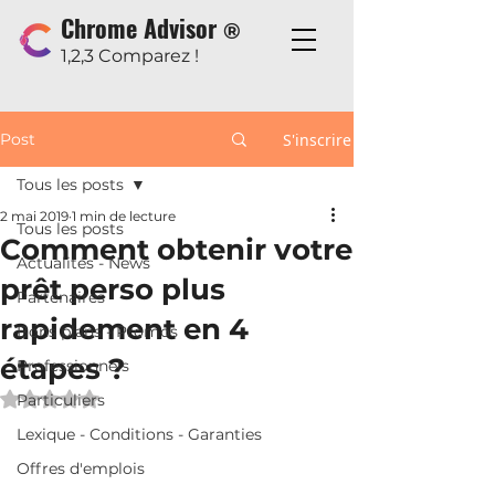
Chrome Advisor
®
1,2,3 Comparez !
Post
S'inscrire
Tous les posts
2 mai 2019
1 min de lecture
Tous les posts
Comment obtenir votre
Actualités - News
prêt perso plus
Partenaires
rapidement en 4
Bons plans - Promos
étapes ?
Professionnels
Noté NaN étoiles sur 5.
Particuliers
Lexique - Conditions - Garanties
Offres d'emplois