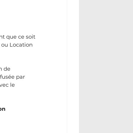
t que ce soit 
t ou Location 
n de 
fusée par 
ec le 
ion