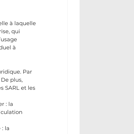
lle à laquelle 
ise, qui 
’usage 
duel à 
ridique. Par 
 De plus, 
es SARL et les 
 : la 
culation 
: la 