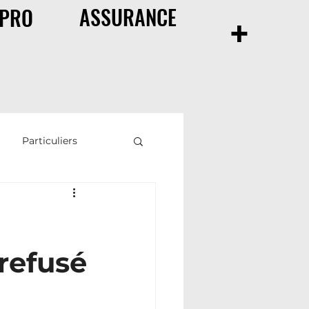
ASSURANCE
+
PRO
Particuliers
ance de prêt
refusé