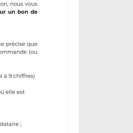
on, nous vous 
sur un bon de 
e précise que 
commande (ou 
à 9 chiffres) 
ù elle est 
ataire ;