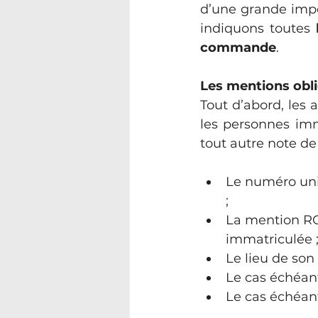
d’une grande impor
indiquons toutes 
commande
.
Les mentions oblig
Tout d’abord, les
les personnes imm
tout autre note d
Le numéro uniq
;
La mention RCS
immatriculée 
Le lieu de son 
Le cas échéant,
Le cas échéant