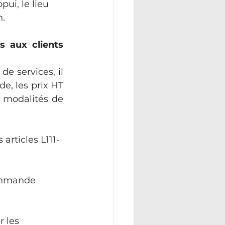
ui, le lieu 
n.
 aux clients 
 services, il 
e, les prix HT 
 modalités de 
articles L111-
commande 
 les 