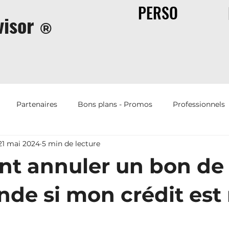
PERSO
isor
®
Partenaires
Bons plans - Promos
Professionnels
21 mai 2024
5 min de lecture
Offres d'emplois
Humour
Immobilier
Assur
t annuler un bon de
e si mon crédit est 