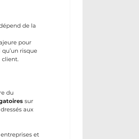
dépend de la 
jeure pour 
i qu’un risque 
client.
re du 
gatoires
 sur 
adressés aux 
ntreprises et 