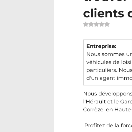
client
Noté NaN étoiles 
Entreprise:
Nous sommes un r
véhicules de lois
particuliers. Nou
d'un agent immob
Nous développons 
l'Hérault et le Ga
Corrèze, en Haute-
Profitez de la fo