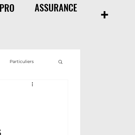
ASSURANCE
+
PRO
Particuliers
ance de prêt
s