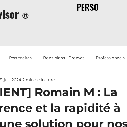
PERSO
isor
®
Partenaires
Bons plans - Promos
Professionnels
31 juil. 2024
2 min de lecture
Offres d'emplois
Humour
Immobilier
Assur
IENT] Romain M : La
ence et la rapidité à
 une solution pour no