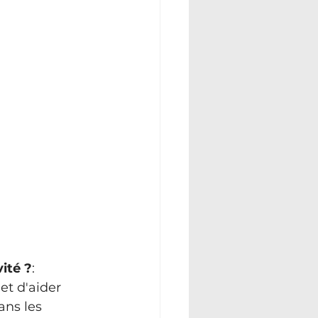
ité ?
: 
t d'aider 
ans les 