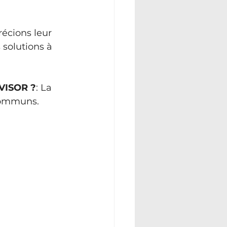
écions leur 
 solutions à 
DVISOR ?
: La 
 communs.