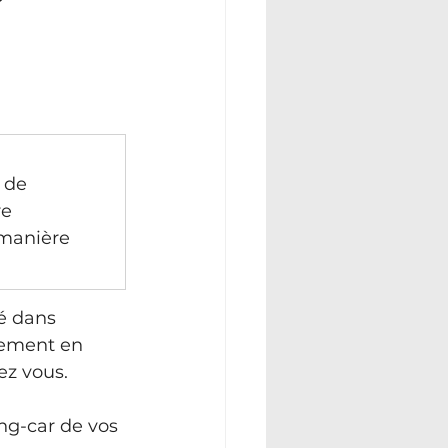
 de 
e 
 manière 
é dans 
lement en 
ez vous.
ng-car de vos 